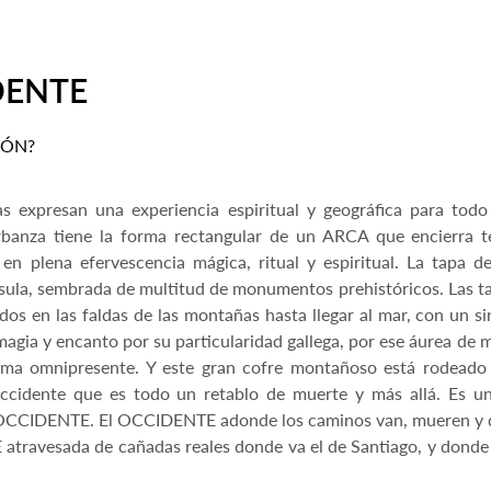
DENTE
IÓN?
xpresan una experiencia espiritual y geográfica para todo 
rbanza tiene la forma rectangular de un ARCA que encierra te
 en plena efervescencia mágica, ritual y espiritual. La tapa 
ula, sembrada de multitud de monumentos prehistóricos. Las ta
os en las faldas de las montañas hasta llegar al mar, con un sin
gia y encanto por su particularidad gallega, por ese áurea de mu
lima omnipresente. Y este gran cofre montañoso está rodeado
occidente que es todo un retablo de muerte y más allá. Es un
l OCCIDENTE. El OCCIDENTE adonde los caminos van, mueren y 
travesada de cañadas reales donde va el de Santiago, y donde 