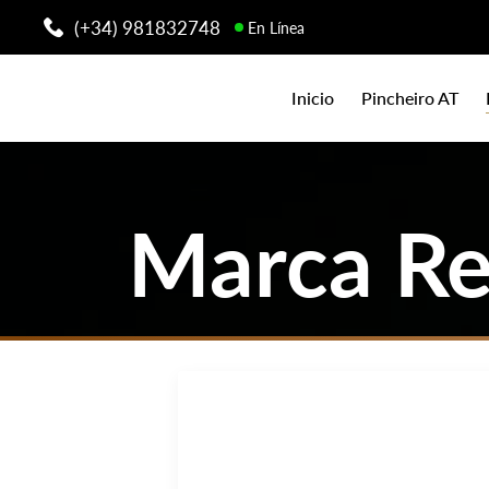
(+34) 981832748
En Línea
Inicio
Pincheiro AT
Marca Re