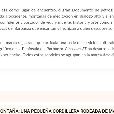
a como lugar de encuentro, o gran Documento de petroglif
da a occidente, montañas de meditación en diálogo alto y silen
r confidente y portador de vida y muerte, historia y arte como s
as del Barbanza que encantan y hechizan a quien descubre su e
rca registrada que articula una serie de servicios culturales
gráfico de la Península del Barbanza.
Pincheiro AT
ha desarrollado
e experiencias. Todos estos servicios se agrupan en la marca
Arca d
MONTAÑA; UNA PEQUEÑA CORDILLERA RODEADA DE M