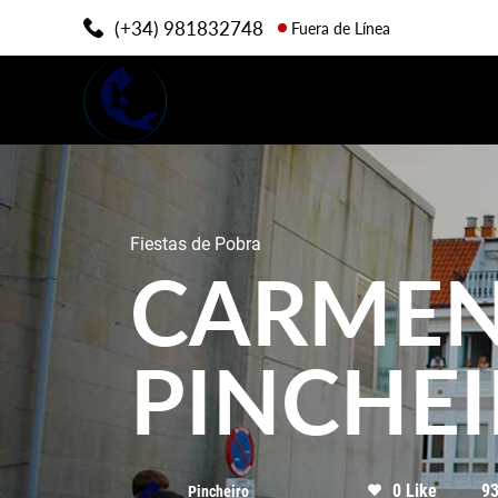
(+34) 981832748
Fuera de Línea
Fiestas de Pobra
CARMEN
PINCHE
0 Like
93
Pincheiro